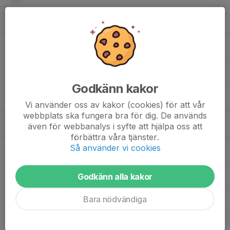
Mikael B.
Mikael S.
Otto S.
, Knivsta IS medlemsdag åkning 10/6
Godkänn kakor
Patrik G.
Vi använder oss av kakor (cookies) för att vår
webbplats ska fungera bra för dig. De används
Rickard F.
även för webbanalys i syfte att hjälpa oss att
förbättra våra tjänster.
Så använder vi cookies
Simon J.
Godkänn alla kakor
Svante C.
Bara nödvändiga
Tobias H.
Tomas H.