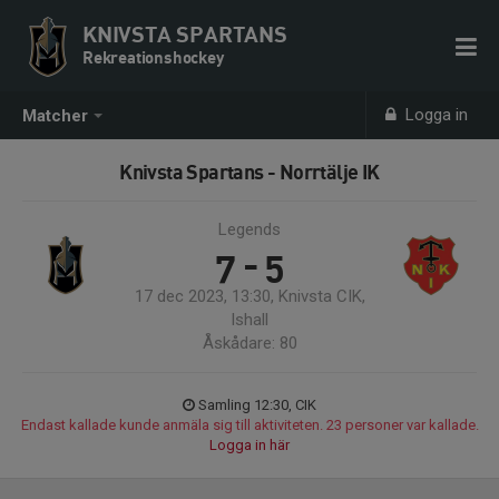
KNIVSTA SPARTANS
Rekreationshockey
Logga in
Matcher
Knivsta Spartans - Norrtälje IK
Legends
7 - 5
17 dec 2023, 13:30, Knivsta CIK,
Ishall
Åskådare: 80
Samling 12:30, CIK
Endast kallade kunde anmäla sig till aktiviteten. 23 personer var kallade.
Logga in här