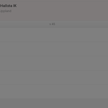
Hallsta IK
 Uppland
v.45