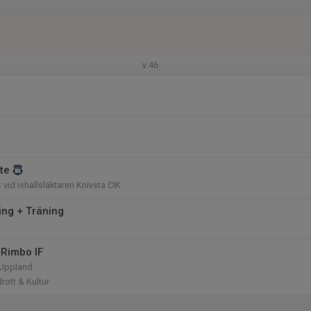
v.46
te
id ishallsläktaren Knivsta CIK
ing + Träning
Rimbo IF
 Uppland
rott & Kultur