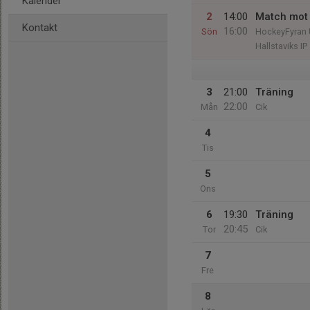
Kalender
2
14:00
Match mot 
Kontakt
16:00
Sön
HockeyFyran
Hallstaviks IP
3
21:00
Träning
22:00
Mån
Cik
4
Tis
5
Ons
6
19:30
Träning
20:45
Tor
Cik
7
Fre
8