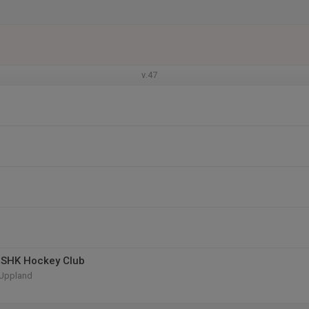
v.47
 SHK Hockey Club
 Uppland