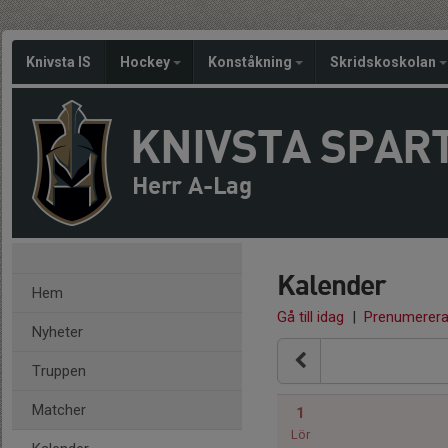
Knivsta IS
Hockey
Konståkning
Skridskoskolan
KNIVSTA SPAR
Herr A-Lag
Kalender
Hem
Gå till idag
|
Prenumerer
Nyheter
Truppen
Matcher
1
Lör