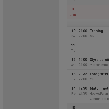
Lör
9
Sön
10
21:00
Träning
22:00
Mån
Cik
11
Tis
12
19:00
Styrelsemö
21:00
Ons
Mötesrummet v
13
20:35
Fotografer
22:00
Tor
Cik
14
19:30
Match mot 
21:30
Fre
HockeyFyran
Centrum för Id
15