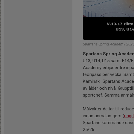
Spartans Spring Academy 202
Spartans Spring Acade
U13, U14, U15 samt F14/F
Academy erbjuder tre ispa
teoripass per vecka. Samt
Kaminski. Spartans Academ
av ålder och nivå. Gruppt
sportchef. Samma anmälni
Målvakter deltar till red
innan anmälan görs (
ungd
Spartans kommande säsong 
25/26.