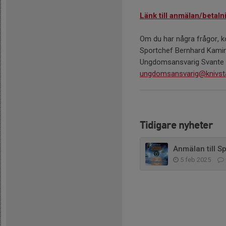
Länk till anmälan/betal
Om du har några frågor, k
Sportchef Bernhard Kamin
Ungdomsansvarig Svante C
ungdomsansvarig@knivsta
Tidigare nyheter
Anmälan till 
5 feb 2025