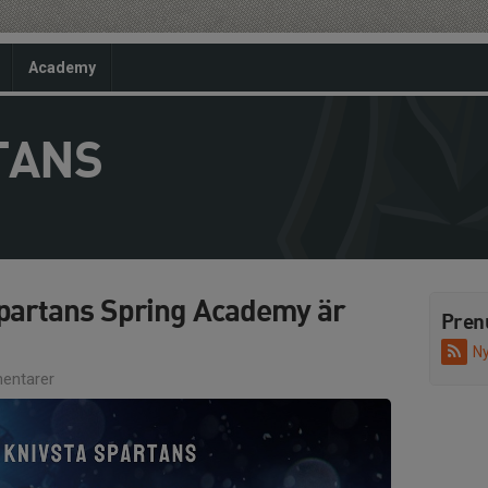
Academy
TANS
Spartans Spring Academy är
Pren
Ny
entarer