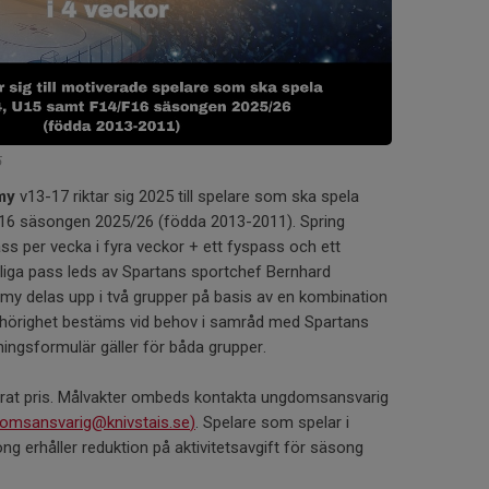
5
my
v13-17 riktar sig 2025 till spelare som ska spela
16 säsongen 2025/26 (födda 2013-2011). Spring
ss per vecka i fyra veckor + ett fyspass och ett
liga pass leds av Spartans sportchef Bernhard
y delas upp i två grupper på basis av en kombination
illhörighet bestäms vid behov i samråd med Spartans
ngsformulär gäller för båda grupper.
ucerat pris. Målvakter ombeds kontakta ungdomsansvarig
omsansvarig@knivstais.se
)
. Spelare som spelar i
erhåller reduktion på aktivitetsavgift för säsong