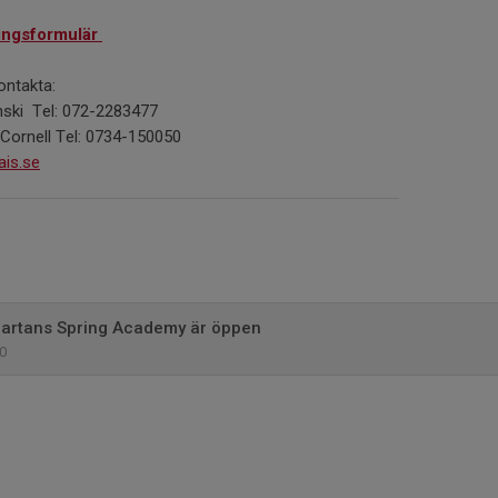
ningsformulär
ontakta:
ski Tel: 072-2283477
ornell Tel: 0734-150050
is.se
Spartans Spring Academy är öppen
0