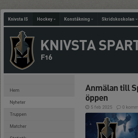
Knivsta IS
Hockey
Konståkning
Skridskoskolan
KNIVSTA SPAR
F16
Anmälan till 
Hem
öppen
Nyheter
5 feb 2025
0 komm
Truppen
Matcher