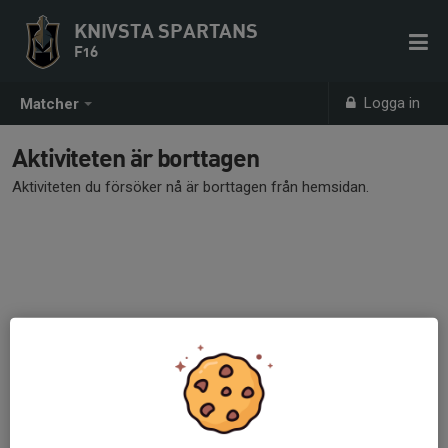
KNIVSTA SPARTANS
F16
Logga in
Matcher
Aktiviteten är borttagen
Aktiviteten du försöker nå är borttagen från hemsidan.