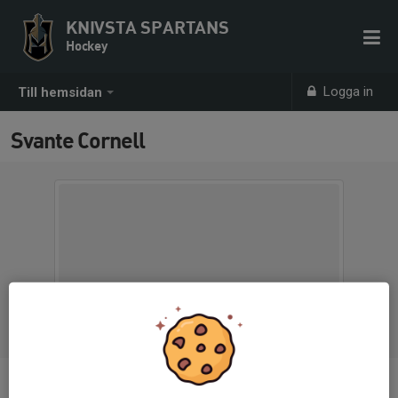
KNIVSTA SPARTANS
Hockey
Logga in
Till hemsidan
Svante Cornell
Ålder
51 år