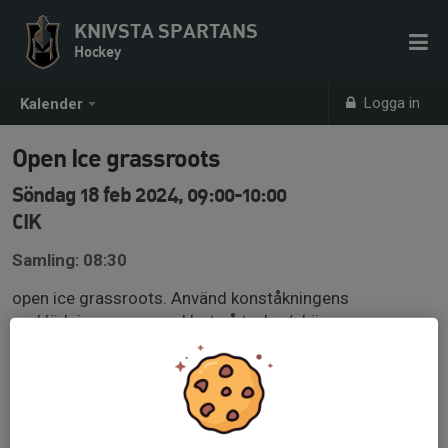
KNIVSTA SPARTANS
Hockey
Logga in
Kalender
Open Ice grassroots
Söndag 18 feb 2024, 09:00-10:00
CIK
Samling: 08:30
open ice grassroots. Använd konståkningens
omklädningsrum om oklart på tavlan/skärmen