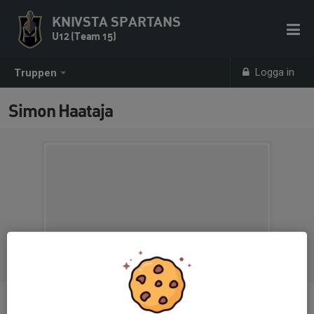
KNIVSTA SPARTANS
U12 (Team 15)
Logga in
Truppen
Simon Haataja
Titel
TM U10/U11