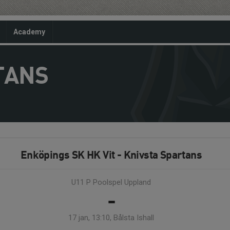
Academy
TANS
Enköpings SK HK Vit - Knivsta Spartans
U11 P Poolspel Uppland
-
17 jan, 13:10, Bålsta Ishall