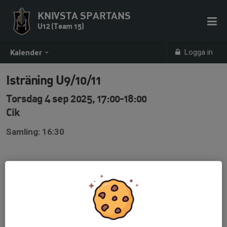
KNIVSTA SPARTANS
U12 (Team 15)
Logga in
Kalender
Isträning U9/10/11
Torsdag 4 sep 2025, 17:00-18:00
Cik
Samling: 16:30