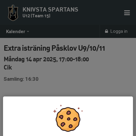
KNIVSTA SPARTANS
U12 (Team 15)
Logga in
Kalender
Extra isträning Påsklov U9/10/11
Måndag 14 apr 2025, 17:00-18:00
Cik
Samling: 16:30