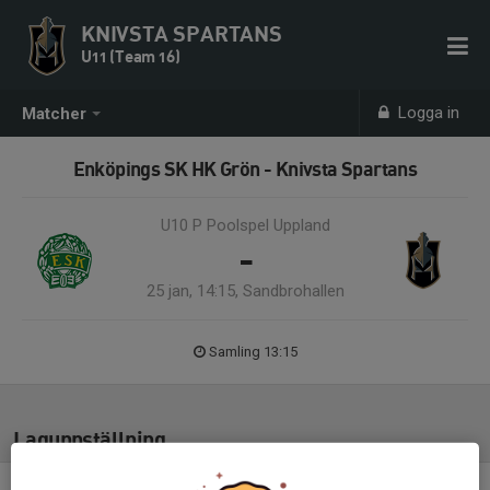
KNIVSTA SPARTANS
U11 (Team 16)
Logga in
Matcher
Enköpings SK HK Grön - Knivsta Spartans
U10 P Poolspel Uppland
-
25 jan, 14:15, Sandbrohallen
Samling 13:15
Laguppställning