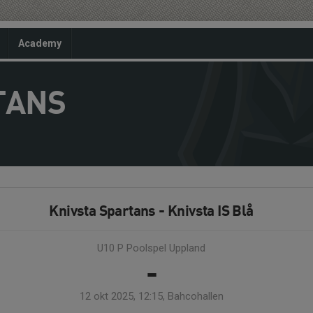
Academy
TANS
Knivsta Spartans - Knivsta IS Blå
U10 P Poolspel Uppland
-
12 okt 2025, 12:15, Bahcohallen