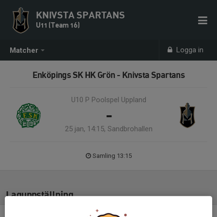
KNIVSTA SPARTANS
U11 (Team 16)
Logga in
Matcher
Enköpings SK HK Grön - Knivsta Spartans
U10 P Poolspel Uppland
-
25 jan, 14:15, Sandbrohallen
Samling 13:15
Laguppställning