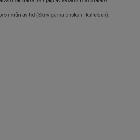
va o tar därefter hjälp av ledare/ materialare.
örs i mån av tid (Skriv gärna önskan i kallelsen).