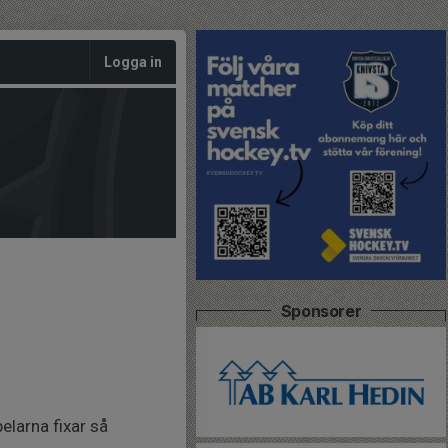
Logga in
Sponsorer
larna fixar så