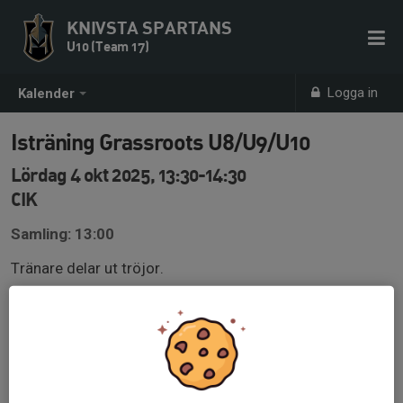
KNIVSTA SPARTANS
U10 (Team 17)
Logga in
Kalender
Isträning Grassroots U8/U9/U10
Lördag 4 okt 2025, 13:30-14:30
CIK
Samling: 13:00
Tränare delar ut tröjor.