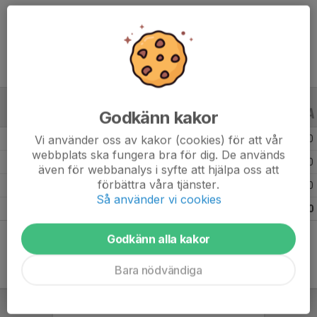
Ålder
44 år
Godkänn kakor
ALLA SERIER
ALLA ÅR
Vi använder oss av kakor (cookies) för att vår
Säsongen 25/26
4
0
0
webbplats ska fungera bra för dig. De används
Säsongen 24/25
8
0
0
även för webbanalys i syfte att hjälpa oss att
förbättra våra tjänster.
Säsongen 23/24
5
0
0
Så använder vi cookies
Totalt
17
0
0
Godkänn alla kakor
Bara nödvändiga