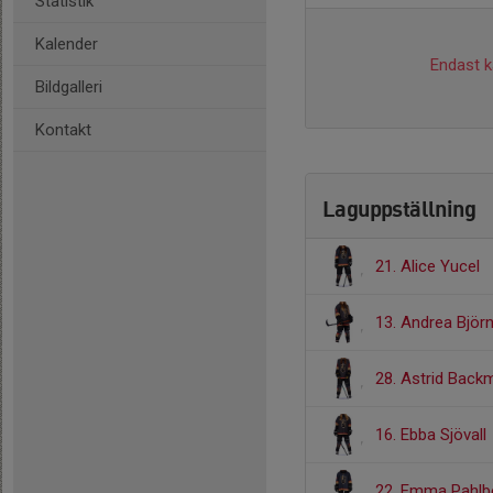
Statistik
Kalender
Endast ka
Bildgalleri
Kontakt
Laguppställning
21. Alice Yucel
13. Andrea Björ
28. Astrid Back
16. Ebba Sjövall
22. Emma Pahlb