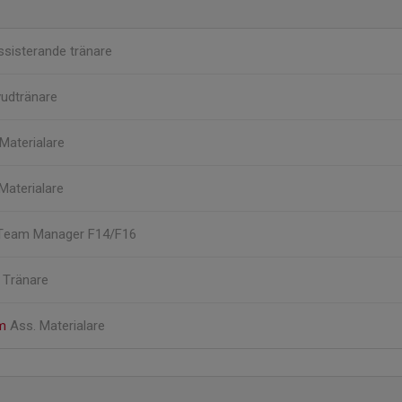
ssisterande tränare
udtränare
Materialare
Materialare
Team Manager F14/F16
r
Tränare
lm
Ass. Materialare