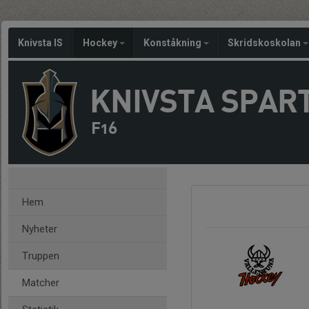
Knivsta IS
Hockey
Konståkning
Skridskoskolan
KNIVSTA SPAR
F16
Hem
Nyheter
Truppen
Matcher