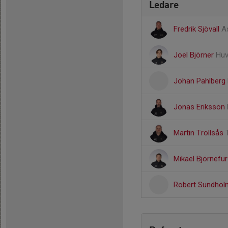
Ledare
Fredrik Sjövall
A
Joel Björner
Huv
Johan Pahlberg
Jonas Eriksson
Martin Trollsås
Mikael Björnefu
Robert Sundho