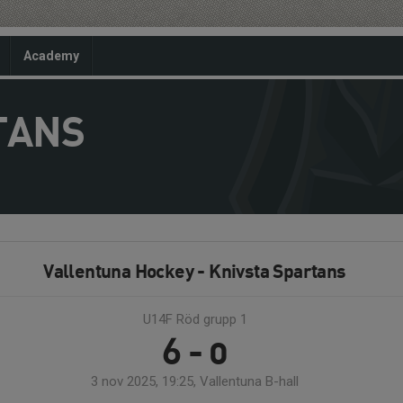
Academy
TANS
Vallentuna Hockey - Knivsta Spartans
U14F Röd grupp 1
6 - 0
3 nov 2025, 19:25, Vallentuna B-hall