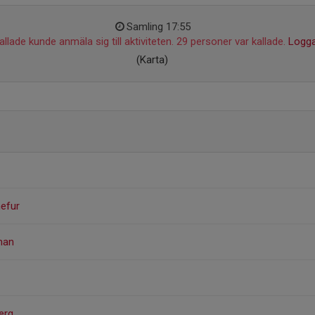
Samling 17:55
llade kunde anmäla sig till aktiviteten. 29 personer var kallade.
Logga
(Karta)
nefur
man
erg