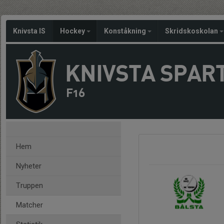
Knivsta IS
Hockey
Konståkning
Skridskoskolan
KNIVSTA SPAR
F16
Hem
Nyheter
Truppen
Matcher