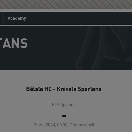
Academy
TANS
Bålsta HC - Knivsta Spartans
F14 Uppland
-
3 nov 2024, 09:00, Gränby ishall