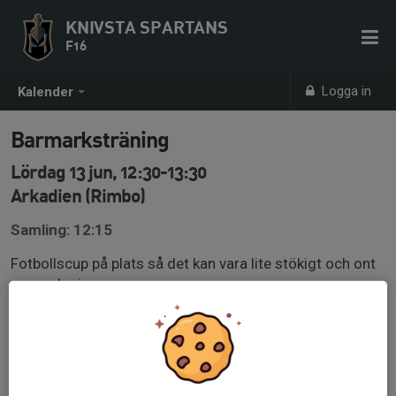
KNIVSTA SPARTANS
F16
Logga in
Kalender
Barmarksträning
Lördag 13 jun, 12:30-13:30
Arkadien (Rimbo)
Samling: 12:15
Fotbollscup på plats så det kan vara lite stökigt och ont
om parkeringar.