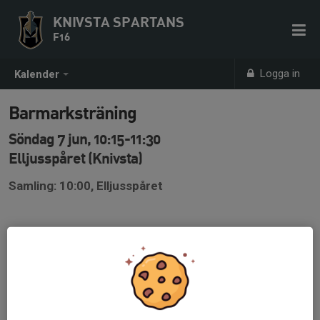
KNIVSTA SPARTANS
F16
Logga in
Kalender
Barmarksträning
Söndag 7 jun, 10:15-11:30
Elljusspåret (Knivsta)
Samling: 10:00, Elljusspåret