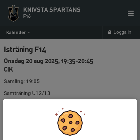
KNIVSTA SPARTANS
F16
Logga in
Kalender
Isträning F14
Onsdag 20 aug 2025, 19:35-20:45
CIK
Samling: 19:05
Samträning U12/13