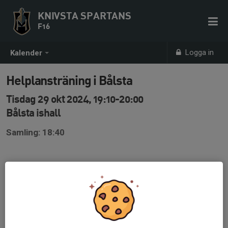
KNIVSTA SPARTANS
F16
Logga in
Kalender
Helplansträning i Bålsta
Tisdag 29 okt 2024, 19:10-20:00
Bålsta ishall
Samling: 18:40