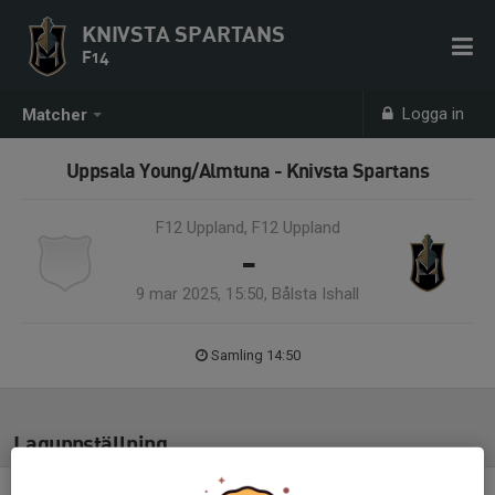
KNIVSTA SPARTANS
F14
Logga in
Matcher
Uppsala Young/Almtuna - Knivsta Spartans
F12 Uppland, F12 Uppland
-
9 mar 2025, 15:50, Bålsta Ishall
Samling 14:50
Laguppställning