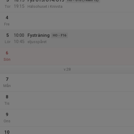
3
18:15
Fys U13/U14/U15
HO - U15 (Team 12)
19:15
Tor
Hälsohuset i Knivsta
4
Fre
5
10:00
Fysträning
HO - F16
10:45
Lör
eljusspåret
6
Sön
v.28
7
Mån
8
Tis
9
Ons
10