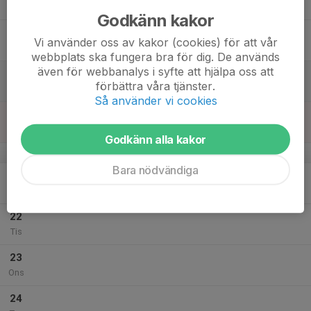
Tor
Godkänn kakor
18
Vi använder oss av kakor (cookies) för att vår
Fre
webbplats ska fungera bra för dig. De används
även för webbanalys i syfte att hjälpa oss att
19
förbättra våra tjänster.
Lör
Så använder vi cookies
20
Sön
Godkänn alla kakor
v.30
Bara nödvändiga
21
Mån
22
Tis
23
Ons
24