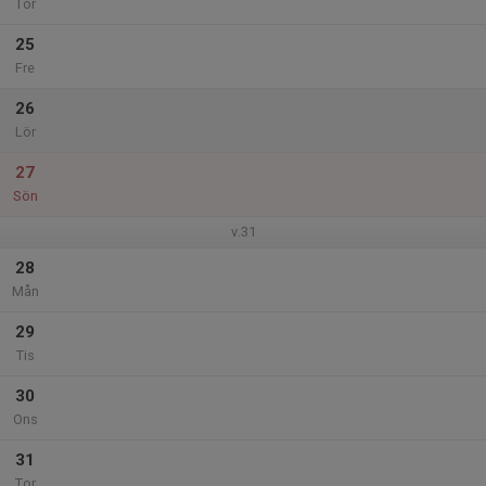
Tor
25
Fre
26
Lör
27
Sön
v.31
28
Mån
29
Tis
30
Ons
31
Tor