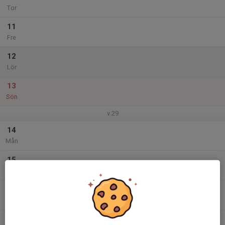
Tor
11
Fre
12
Lör
13
Sön
v.29
14
Mån
15
Tis
16
Ons
17