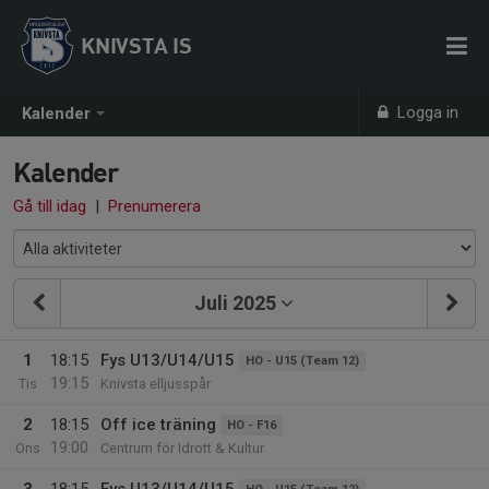
KNIVSTA IS
Logga in
Kalender
Kalender
Gå till idag
|
Prenumerera
Juli 2025
1
18:15
Fys U13/U14/U15
HO - U15 (Team 12)
19:15
Tis
Knivsta elljusspår
2
18:15
Off ice träning
HO - F16
19:00
Ons
Centrum för Idrott & Kultur