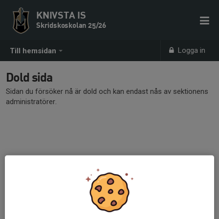
KNIVSTA IS
Skridskoskolan 25/26
Logga in
Till hemsidan
Dold sida
Sidan du försöker nå är dold och kan endast nås av sektionens
administratörer.