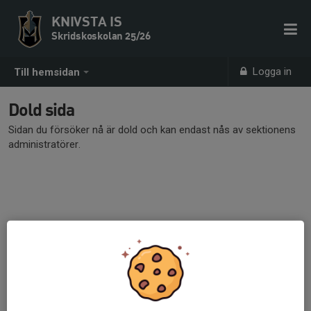
KNIVSTA IS
Skridskoskolan 25/26
Logga in
Till hemsidan
Dold sida
Sidan du försöker nå är dold och kan endast nås av sektionens
administratörer.