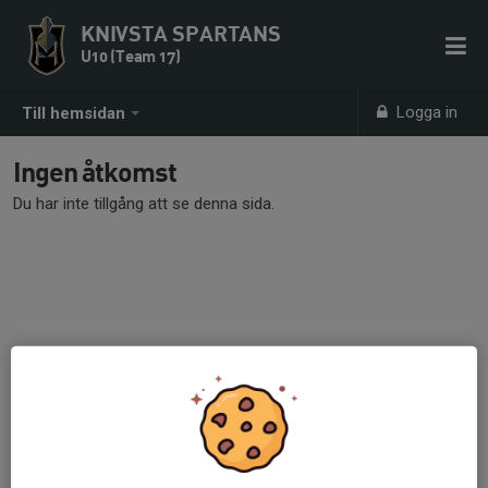
KNIVSTA SPARTANS
U10 (Team 17)
Logga in
Till hemsidan
Ingen åtkomst
Du har inte tillgång att se denna sida.