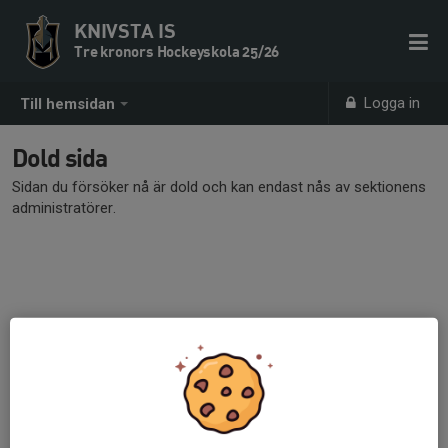
KNIVSTA IS
Tre kronors Hockeyskola 25/26
Logga in
Till hemsidan
Dold sida
Sidan du försöker nå är dold och kan endast nås av sektionens
administratörer.