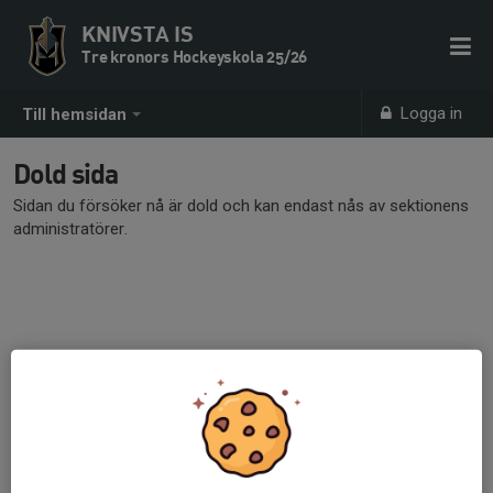
KNIVSTA IS
Tre kronors Hockeyskola 25/26
Logga in
Till hemsidan
Dold sida
Sidan du försöker nå är dold och kan endast nås av sektionens
administratörer.