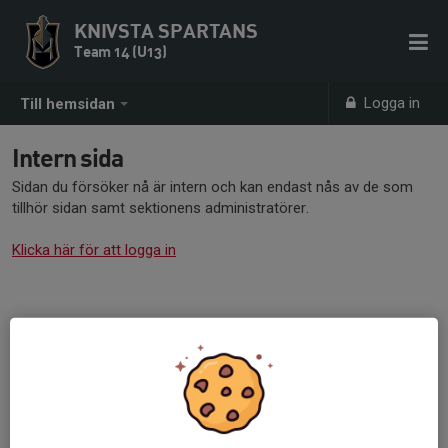
KNIVSTA SPARTANS
Team 14 (U13)
Logga in
Till hemsidan
Intern sida
Sidan du försöker nå är intern och kan endast nås av de som
tillhör sidan samt sektionens administratörer.
Klicka här för att logga in