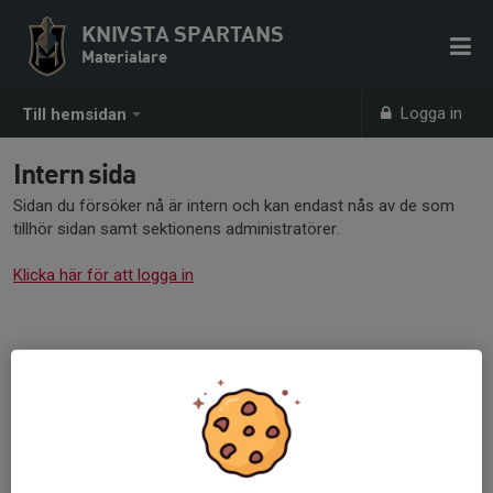
KNIVSTA SPARTANS
Materialare
Logga in
Till hemsidan
Intern sida
Sidan du försöker nå är intern och kan endast nås av de som
tillhör sidan samt sektionens administratörer.
Klicka här för att logga in