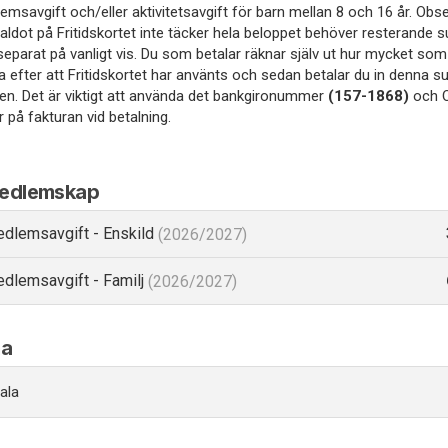
emsavgift och/eller aktivitetsavgift för barn mellan 8 och 16 år. Obs
aldot på Fritidskortet inte täcker hela beloppet behöver resterande
separat på vanligt vis. Du som betalar räknar själv ut hur mycket som
la efter att Fritidskortet har använts och sedan betalar du in denna s
en. Det är viktigt att använda det bankgironummer
(
157-1868)
och 
 på fakturan vid betalning.
medlemskap
dlemsavgift - Enskild
(2026/2027)
dlemsavgift - Familj
(2026/2027)
a
ala