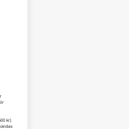
r
ör
00 kr).
nvändas