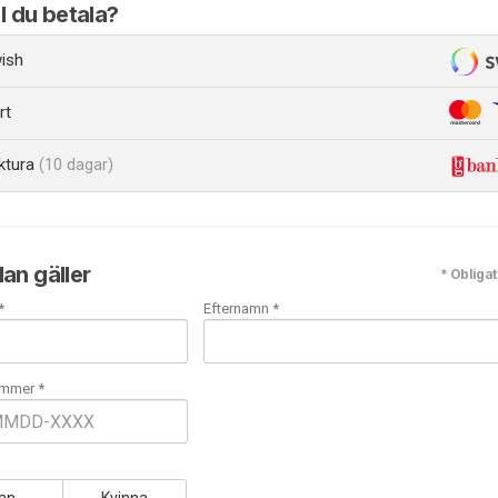
ll du betala?
ish
rt
ktura
(10 dagar)
an gäller
* Obligat
*
Efternamn *
mmer *