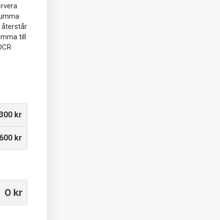
ervera
 summa
 återstår
umma till
OCR
300 kr
600 kr
0
kr