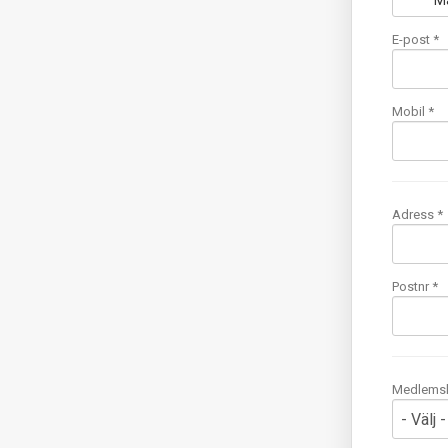
M
E-post
*
Mobil
*
Adress *
Postnr *
Medlems