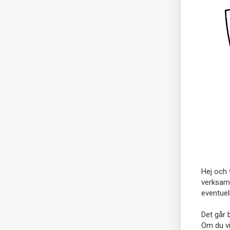
Hej och
verksamh
eventuel
Det går b
Om du vi