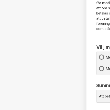
för medl
att om s
betalas 
att beta
förening
som står
Välj 
Me
Me
Summ
Att bet