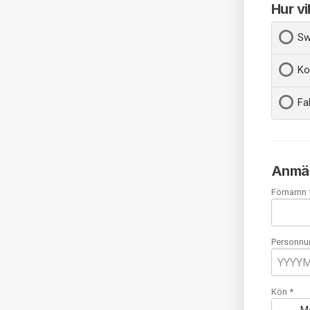
Hur vi
Sw
Ko
Fa
Anmäl
Förnamn 
Personnu
Kön *